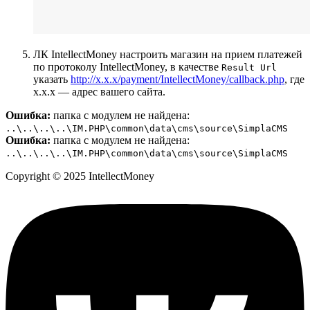
ЛК IntellectMoney настроить магазин на прием платежей
по протоколу IntellectMoney, в качестве
Result Url
указать
http://х.х.х/payment/IntellectMoney/callback.php
, где
х.х.х — адрес вашего сайта.
Ошибка:
папка с модулем не найдена:
..\..\..\..\IM.PHP\common\data\cms\source\SimplaCMS
Ошибка:
папка с модулем не найдена:
..\..\..\..\IM.PHP\common\data\cms\source\SimplaCMS
Copyright © 2025 IntellectMoney