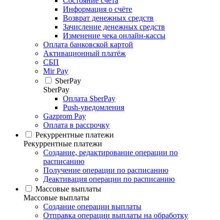
Состояние счёта
Информация о счёте
Возврат денежных средств
Зачисление денежных средств
Изменение чека онлайн-кассы
Оплата банковской картой
Активационный платёж
СБП
Mir Pay
SberPay
SberPay
Оплата SberPay
Push-уведомления
Gazprom Pay
Оплата в рассрочку
Рекуррентные платежи
Рекуррентные платежи
Создание, редактирование операции по
расписанию
Получение операции по расписанию
Деактивация операции по расписанию
Массовые выплаты
Массовые выплаты
Создание операции выплаты
Отправка операции выплаты на обработку