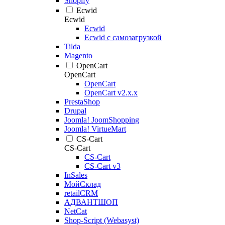
Shopify
Ecwid
Ecwid
Ecwid
Ecwid с самозагрузкой
Tilda
Magento
OpenCart
OpenCart
OpenCart
OpenCart v2.x.x
PrestaShop
Drupal
Joomla! JoomShopping
Joomla! VirtueMart
CS-Cart
CS-Cart
CS-Cart
CS-Cart v3
InSales
МойСклад
retailCRM
АДВАНТШОП
NetCat
Shop-Script (Webasyst)