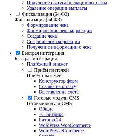
Получение статуса операции выплаты
Удаление операции выплаты
Фискализация (54-ФЗ)
Фискализация (54-ФЗ)
Формирование чека
Формирование чека коррекции
Создание чека
Создание чека коррекции
Получение информации о чеке
Быстрая интеграция
Быстрая интеграция
Платёжный виджет
Приём платежей
Приём платежей
Конструктор форм
Ссылка на оплату
Выставление счёта
Готовые модули CMS
Готовые модули CMS
Общие
1С-Битрикс
Битрикс24
WordPress WooCommerce
WordPress eCommerce