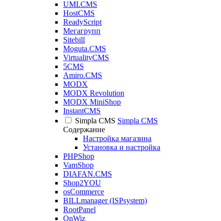
UMI.CMS
HostCMS
ReadyScript
Мегагрупп
Sitebill
Moguta.CMS
VirtualityCMS
5CMS
Amiro.CMS
MODX
MODX Revolution
MODX MiniShop
InstantCMS
Simpla CMS
Simpla CMS
Содержание
Настройка магазина
Установка и настройка
PHPShop
VamShop
DIAFAN.CMS
Shop2YOU
osCommerce
BILLmanager (ISPsystem)
RootPanel
OnWiz