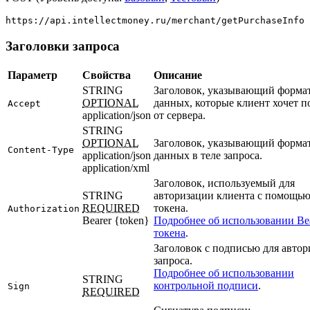
Заголовки запроса
Параметр
Свойства
Описание
STRING
Заголовок, указывающий форма
OPTIONAL
данных, которые клиент хочет п
Accept
application/json
от сервера.
STRING
OPTIONAL
Заголовок, указывающий форма
Content-Type
application/json
данных в теле запроса.
application/xml
Заголовок, используемый для
STRING
авторизации клиента с помощью 
REQUIRED
токена.
Authorization
Bearer {token}
Подробнее об использовании Bea
токена
.
Заголовок с подписью для авто
запроса.
Подробнее об использовании
STRING
контрольной подписи
.
Sign
REQUIRED