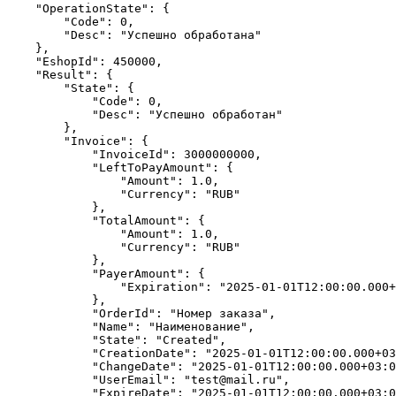
"OperationState"
:
{
"Code"
:
0
,
"Desc"
:
"Успешно обработана"
},
"EshopId"
:
450000
,
"Result"
:
{
"State"
:
{
"Code"
:
0
,
"Desc"
:
"Успешно обработан"
},
"Invoice"
:
{
"InvoiceId"
:
3000000000
,
"LeftToPayAmount"
:
{
"Amount"
:
1.0
,
"Currency"
:
"RUB"
},
"TotalAmount"
:
{
"Amount"
:
1.0
,
"Currency"
:
"RUB"
},
"PayerAmount"
:
{
"Expiration"
:
"2025-01-01T12:00:00.000+
},
"OrderId"
:
"Номер заказа"
,
"Name"
:
"Наименование"
,
"State"
:
"Created"
,
"CreationDate"
:
"2025-01-01T12:00:00.000+03
"ChangeDate"
:
"2025-01-01T12:00:00.000+03:0
"UserEmail"
:
"test@mail.ru"
,
"ExpireDate"
:
"2025-01-01T12:00:00.000+03:0