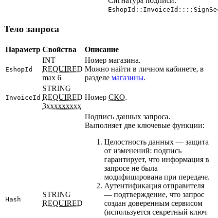
Сигнатура подписи:
EshopId::InvoiceId::::SignSe
Тело запроса
Параметр
Свойства
Описание
INT
Номер магазина.
REQUIRED
Можно найти в личном кабинете, в
EshopId
max 6
разделе
магазины
.
STRING
REQUIRED
Номер
СКО
.
InvoiceId
3xxxxxxxxx
Подпись данных запроса.
Выполняет две ключевые функции:
Целостность данных — защита
от изменений: подпись
гарантирует, что информация в
запросе не была
модифицирована при передаче.
Аутентификация отправителя
STRING
— подтверждение, что запрос
Hash
REQUIRED
создан доверенным сервисом
(используется секретный ключ