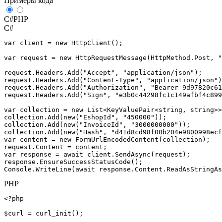
Примеры кода
C#
PHP
C#
var
client
=
new
HttpClient
();
var
request
=
new
HttpRequestMessage
(
HttpMethod
.
Post
,
"
request
.
Headers
.
Add
(
"Accept"
,
"application/json"
);
request
.
Headers
.
Add
(
"Content-Type"
,
"application/json"
)
request
.
Headers
.
Add
(
"Authorization"
,
"Bearer 9d97820c61
request
.
Headers
.
Add
(
"Sign"
,
"e3b0c44298fc1c149afbf4c899
var
collection
=
new
List
<
KeyValuePair
<
string
,
string
>>
collection
.
Add
(
new
(
"EshopId"
,
"450000"
));
collection
.
Add
(
new
(
"InvoiceId"
,
"3000000000"
));
collection
.
Add
(
new
(
"Hash"
,
"d41d8cd98f00b204e9800998ecf
var
content
=
new
FormUrlEncodedContent
(
collection
);
request
.
Content
=
content
;
var
response
=
await
client
.
SendAsync
(
request
);
response
.
EnsureSuccessStatusCode
();
Console
.
WriteLine
(
await
response
.
Content
.
ReadAsStringAs
PHP
<?php
$curl
=
curl_init
();