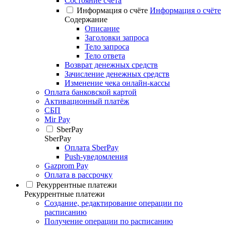
Состояние счёта
Информация о счёте
Информация о счёте
Содержание
Описание
Заголовки запроса
Тело запроса
Тело ответа
Возврат денежных средств
Зачисление денежных средств
Изменение чека онлайн-кассы
Оплата банковской картой
Активационный платёж
СБП
Mir Pay
SberPay
SberPay
Оплата SberPay
Push-уведомления
Gazprom Pay
Оплата в рассрочку
Рекуррентные платежи
Рекуррентные платежи
Создание, редактирование операции по
расписанию
Получение операции по расписанию