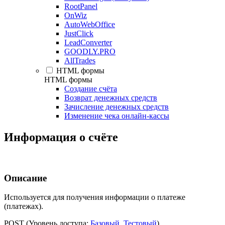
RootPanel
OnWiz
AutoWebOffice
JustClick
LeadConverter
GOODLY.PRO
AllTrades
HTML формы
HTML формы
Создание счёта
Возврат денежных средств
Зачисление денежных средств
Изменение чека онлайн-кассы
Информация о счёте
Описание
Используется для получения информации о платеже
(платежах).
POST (Уровень доступа:
Базовый
,
Тестовый
)