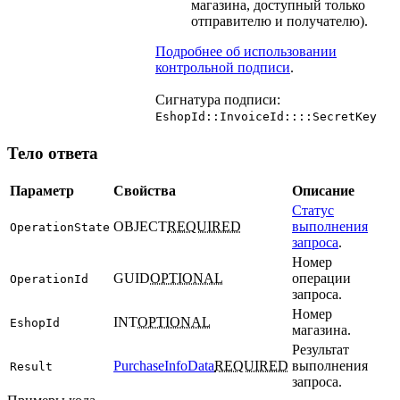
магазина, доступный только
отправителю и получателю).
Подробнее об использовании
контрольной подписи
.
Сигнатура подписи:
EshopId::InvoiceId::::SecretKey
Тело ответа
Параметр
Свойства
Описание
Статус
OBJECT
REQUIRED
выполнения
OperationState
запроса
.
Номер
GUID
OPTIONAL
операции
OperationId
запроса.
Номер
INT
OPTIONAL
EshopId
магазина.
Результат
PurchaseInfoData
REQUIRED
выполнения
Result
запроса.