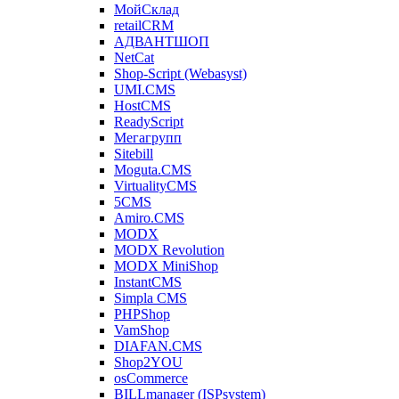
МойСклад
retailCRM
АДВАНТШОП
NetCat
Shop-Script (Webasyst)
UMI.CMS
HostCMS
ReadyScript
Мегагрупп
Sitebill
Moguta.CMS
VirtualityCMS
5CMS
Amiro.CMS
MODX
MODX Revolution
MODX MiniShop
InstantCMS
Simpla CMS
PHPShop
VamShop
DIAFAN.CMS
Shop2YOU
osCommerce
BILLmanager (ISPsystem)