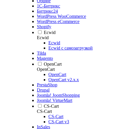
Общие
1С-Битрикс
Битрикс24
WordPress WooCommerce
WordPress eCommerce
Shopify
Ecwid
Ecwid
Ecwid
Ecwid с самозагрузкой
Tilda
Magento
OpenCart
OpenCart
OpenCart
OpenCart v2.x.x
PrestaShop
Drupal
Joomla! JoomShopping
Joomla! VirtueMart
CS-Cart
CS-Cart
CS-Cart
CS-Cart v3
InSales