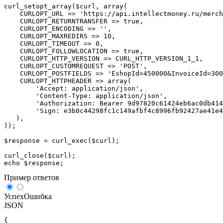
curl_setopt_array
(
$curl
,
array
(
CURLOPT_URL
=>
'https://api.intellectmoney.ru/merch
CURLOPT_RETURNTRANSFER
=>
true
,
CURLOPT_ENCODING
=>
''
,
CURLOPT_MAXREDIRS
=>
10
,
CURLOPT_TIMEOUT
=>
0
,
CURLOPT_FOLLOWLOCATION
=>
true
,
CURLOPT_HTTP_VERSION
=>
CURL_HTTP_VERSION_1_1
,
CURLOPT_CUSTOMREQUEST
=>
'POST'
,
CURLOPT_POSTFIELDS
=>
'EshopId=450000&InvoiceId=300
CURLOPT_HTTPHEADER
=>
array
(
'Accept: application/json'
,
'Content-Type: application/json'
,
'Authorization: Bearer 9d97820c61424eb6ac0db414
'Sign: e3b0c44298fc1c149afbf4c8996fb92427ae41e4
),
));
$response
=
curl_exec
(
$curl
);
curl_close
(
$curl
);
echo
$response
;
Пример ответов
Успех
Ошибка
JSON
{