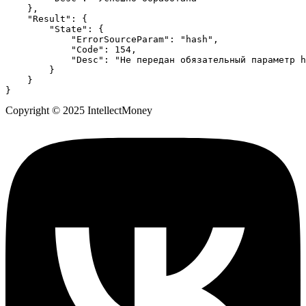
},
"Result"
:
{
"State"
:
{
"ErrorSourceParam"
:
"hash"
,
"Code"
:
154
,
"Desc"
:
"Не передан обязательный параметр h
}
}
}
Copyright © 2025 IntellectMoney