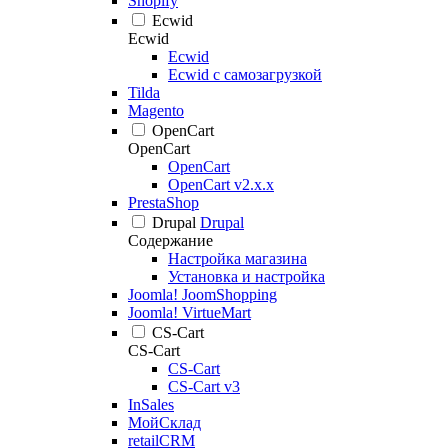
Shopify
Ecwid
Ecwid
Ecwid
Ecwid с самозагрузкой
Tilda
Magento
OpenCart
OpenCart
OpenCart
OpenCart v2.x.x
PrestaShop
Drupal
Drupal
Содержание
Настройка магазина
Установка и настройка
Joomla! JoomShopping
Joomla! VirtueMart
CS-Cart
CS-Cart
CS-Cart
CS-Cart v3
InSales
МойСклад
retailCRM