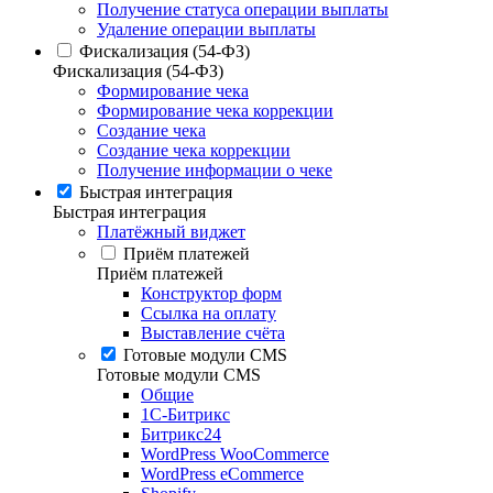
Получение статуса операции выплаты
Удаление операции выплаты
Фискализация (54-ФЗ)
Фискализация (54-ФЗ)
Формирование чека
Формирование чека коррекции
Создание чека
Создание чека коррекции
Получение информации о чеке
Быстрая интеграция
Быстрая интеграция
Платёжный виджет
Приём платежей
Приём платежей
Конструктор форм
Ссылка на оплату
Выставление счёта
Готовые модули CMS
Готовые модули CMS
Общие
1С-Битрикс
Битрикс24
WordPress WooCommerce
WordPress eCommerce