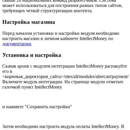
свыше 20 национальных команд разработчиков. Система
может использоваться для построения разных типов сайтов,
требующих четкой структуризации контента.
Настройка магазина
Перед началом установки и настройки модуля необходимо
настроить магазин в личном кабинете IntellectMoney по
документации
.
Установка и настройка
Скачав архив с модулем интеграции IntellectMoney распакуйте
его в
<корневая_директория_сайта>/sites/all/modules/ubercart/payment/
Включите модуль интеграции. На странице модули отметьте
галочкой пункт IntellectMoney
и нажмите "Сохранить настройки"
Затем необходимо настроить модуль оплаты IntellectMoney. В