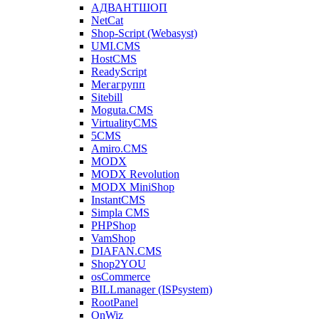
АДВАНТШОП
NetCat
Shop-Script (Webasyst)
UMI.CMS
HostCMS
ReadyScript
Мегагрупп
Sitebill
Moguta.CMS
VirtualityCMS
5CMS
Amiro.CMS
MODX
MODX Revolution
MODX MiniShop
InstantCMS
Simpla CMS
PHPShop
VamShop
DIAFAN.CMS
Shop2YOU
osCommerce
BILLmanager (ISPsystem)
RootPanel
OnWiz