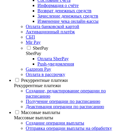
Состояние счёта
Информация о счёте
Возврат денежных средств
Зачисление денежных средств
Изменение чека онлайн-кассы
Оплата банковской картой
Активационный платёж
СБП
Mir Pay
SberPay
SberPay
Оплата SberPay
Push-уведомления
Gazprom Pay
Оплата в рассрочку
Рекуррентные платежи
Рекуррентные платежи
Создание, редактирование операции по
расписанию
Получение операции по расписанию
Деактивация операции по расписанию
Массовые выплаты
Массовые выплаты
Создание операции выплаты
Отправка операции выплаты на обработку